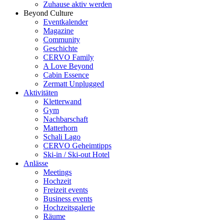
Zuhause aktiv werden
Beyond Culture
Eventkalender
Magazine
Community
Geschichte
CERVO Family
A Love Beyond
Cabin Essence
Zermatt Unplugged
Aktivitäten
Kletterwand
Gym
Nachbarschaft
Matterhorn
Schali Lago
CERVO Geheimtipps
Ski-in / Ski-out Hotel
Anlässe
Meetings
Hochzeit
Freizeit events
Business events
Hochzeitsgalerie
Räume