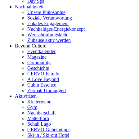
Day Spa
Nachhaltigkeit
Unsere Philosophie
Soziale Verantwortung
Lokales Engagement
Nachhaltiges Energiekonzept
Wertschöpfungskette
Zuhause aktiv werden
Beyond Culture
Eventkalender
Magazine
Community
Geschichte
CERVO Family
A Love Beyond
Cabin Essence
Zermatt Unplugged
Aktivitäten
Kletterwand
Gym
Nachbarschaft
Matterhorn
Schali Lago
CERVO Geheimtipps
Ski-in / Ski-out Hotel