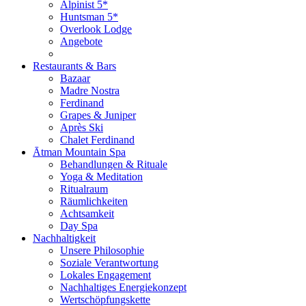
Alpinist 5*
Huntsman 5*
Overlook Lodge
Angebote
Restaurants & Bars
Bazaar
Madre Nostra
Ferdinand
Grapes & Juniper
Après Ski
Chalet Ferdinand
Ātman Mountain Spa
Behandlungen & Rituale
Yoga & Meditation
Ritualraum
Räumlichkeiten
Achtsamkeit
Day Spa
Nachhaltigkeit
Unsere Philosophie
Soziale Verantwortung
Lokales Engagement
Nachhaltiges Energiekonzept
Wertschöpfungskette