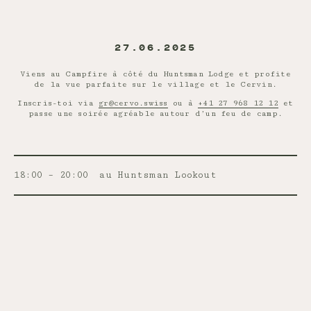
27.06.2025
Viens au Campfire à côté du Huntsman Lodge et profite
de la vue parfaite sur le village et le Cervin.
Inscris-toi via
gr@cervo.swiss
ou à
+41 27 968 12 12
et
passe une soirée agréable autour d’un feu de camp.
18:00 – 20:00
au Huntsman Lookout