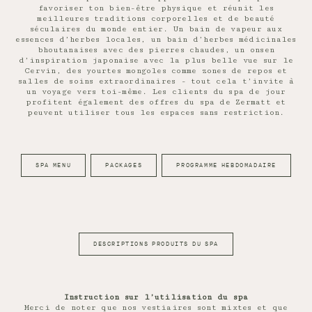
favoriser ton bien-être physique et réunit les
meilleures traditions corporelles et de beauté
séculaires du monde entier. Un bain de vapeur aux
essences d’herbes locales, un bain d’herbes médicinales
bhoutanaises avec des pierres chaudes, un onsen
d’inspiration japonaise avec la plus belle vue sur le
Cervin, des yourtes mongoles comme zones de repos et
salles de soins extraordinaires - tout cela t’invite à
un voyage vers toi-même. Les clients du spa de jour
profitent également des offres du spa de Zermatt et
peuvent utiliser tous les espaces sans restriction.
SPA MENU
PACKAGES
PROGRAMME HEBDOMADAIRE
DESCRIPTIONS PRODUITS DU SPA
Instruction sur l’utilisation du spa
Merci de noter que nos vestiaires sont mixtes et que