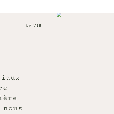
LA VIE
ciaux
re
ière
 nous