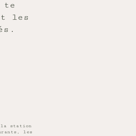
 te
et les
és.
 la station
urants, les