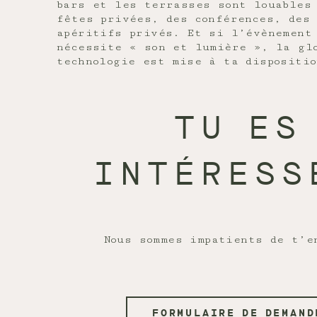
bars et les terrasses sont louables
fêtes privées, des conférences, des 
apéritifs privés. Et si l’évènement
nécessite « son et lumière », la gl
technologie est mise à ta dispositio
TU ES
INTÉRESS
FORMULAIRE DE DEMAND