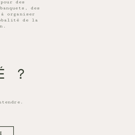
 pour des
banquets, des
 à organiser
obalité de la
n.
É ?
Nous sommes impatients de t’entendre.
E