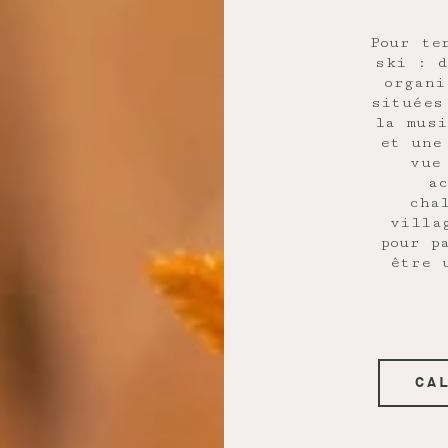
Pour te
ski : d
organi
situées
la musi
et une
vue
a
cha
villa
pour p
être 
CA