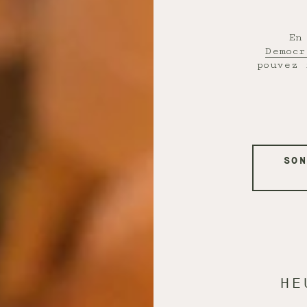
En
Democ
pouvez 
SON
HE