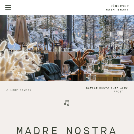
RÉSERVER
MAINTENANT
BAZAAR MUSIC AVEC ALEX
LOOP COWBOY
FROST
MADRE NOSTRA