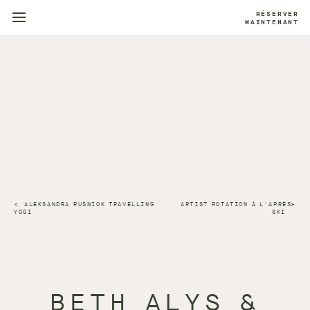
RÉSERVER
MAINTENANT
ALEKSANDRA RUŚNIOK TRAVELLING
ARTIST ROTATION À L'APRÈS-
YOGI
SKI
BETH ALYS &