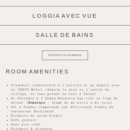
LOGGIA AVEC VUE
SALLE DE BAINS
RÉSERVE TA CHAMBRE
ROOM AMENITIES
Transfert confortable à l’arrivée et au départ avec
le CERVO Mobil (depuis la gare ou l’entrée du
village, si vous prenez un taxi à Täsch)
Se détendre à l’Atman Mountain Spa tout au long du
séjour (
Remarque
: fermé de mi-avril à mi-juin)
Set à fondue comprenant une délicieuse fondue du
restaurant Ferdinand
Produits de soins Soeder
WiFi gratuit
Safe avec code
Peignoir & slippers