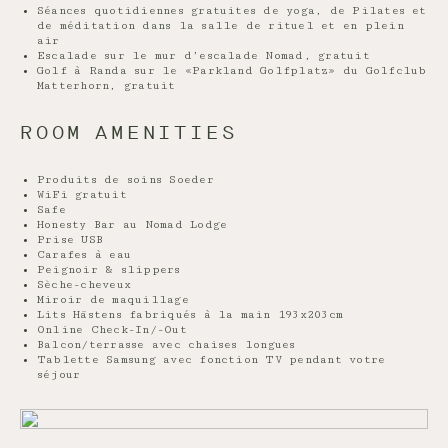
Séances quotidiennes gratuites de yoga, de Pilates et
de méditation dans la salle de rituel et en plein
air
Escalade sur le mur d’escalade Nomad, gratuit
Golf à Randa sur le «Parkland Golfplatz» du Golfclub
Matterhorn, gratuit
ROOM AMENITIES
Produits de soins Soeder
WiFi gratuit
Safe
Honesty Bar au Nomad Lodge
Prise USB
Carafes à eau
Peignoir & slippers
Sèche-cheveux
Miroir de maquillage
Lits Hästens fabriqués à la main 193x203cm
Online Check-In/-Out
Balcon/terrasse avec chaises longues
Tablette Samsung avec fonction TV pendant votre
séjour