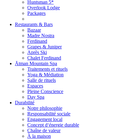
Huntsman 5*
Overlook Lodge
Packages
Restaurants & Bars
Bazaar
Madre Nostra
Ferdinand
Grapes & Juniper
Après Ski
Chalet Ferdinand
Ātman Mountain Spa
Traitements et rituels
Yoga & Médiation
Salle de rituels
Espaces
Pleine Conscience
Day Spa
Durabilité
Notre philosophie
Responsabilité sociale
Engagement local
Concept d‘énergie durable
Chaîne de valeur
À la maison