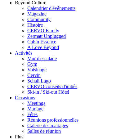
Beyond Culture
Calendrier d'événements
Magazine
Community
Histoire
CERVO Family
Zermatt Unplugged
Cabin Essence
A Love Beyond
Activités
Mur d'escalade
Gym
Voisinage
Cervin
Schali Lago
CERVO conseils d'initiés
Ski-in / Ski-out Hôtel
Occasions
Meetings
Mariage
Fêtes
Réunions professionnelles
Galerie des mariages
Salles de réunion
Plus