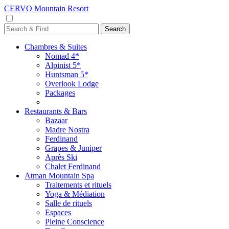
CERVO Mountain Resort
Chambres & Suites
Nomad 4*
Alpinist 5*
Huntsman 5*
Overlook Lodge
Packages
Restaurants & Bars
Bazaar
Madre Nostra
Ferdinand
Grapes & Juniper
Après Ski
Chalet Ferdinand
Ātman Mountain Spa
Traitements et rituels
Yoga & Médiation
Salle de rituels
Espaces
Pleine Conscience