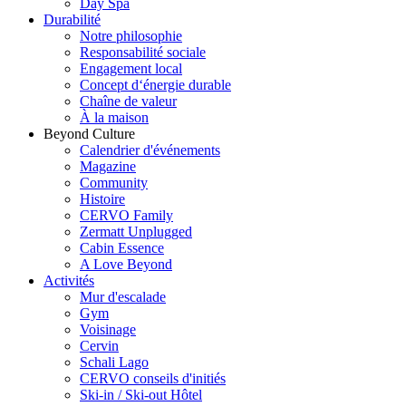
Day Spa
Durabilité
Notre philosophie
Responsabilité sociale
Engagement local
Concept d‘énergie durable
Chaîne de valeur
À la maison
Beyond Culture
Calendrier d'événements
Magazine
Community
Histoire
CERVO Family
Zermatt Unplugged
Cabin Essence
A Love Beyond
Activités
Mur d'escalade
Gym
Voisinage
Cervin
Schali Lago
CERVO conseils d'initiés
Ski-in / Ski-out Hôtel