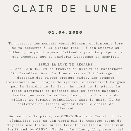
CLAIR DE LUNE
01.04.2026
Tu passeras des moments véritablement enchanteurs lors
de ta descente à la pleine lune : à ton arrivée au
Rothorn, un petit apéro t’attendra pour te préparer à
une descente que tu garderas longtemps en mémoire…
SEULE LA LUNE TE REGARDE
Il est 20 h 10. Tu te trouves au milieu de Matterhorn
Ski Paradise. Avec la lune comme seul éclairage, tu
descends des pistes presque vides. Les sommets
avoisinants sont drapés de mystère, discrètement baignés
par la lumière de la lune. Au bord de la piste, la
forêt hivernale se présente sous un aspect magique,
tandis que vers la vallée, les points lumineux du
village de Zermatt scintillent dans la nuit. Tu te
contentes de laisser opérer tout le charme de
l’instant.
Au bout de la piste, au CERVO Mountain Resort, tu te
réchauffes avec un vin chaud sur la terrasse avant de
déguster une fondue suisse traditionnelle au restaurant
Ferdinand by CERVO. Pendant le dîner, il y aura aussi