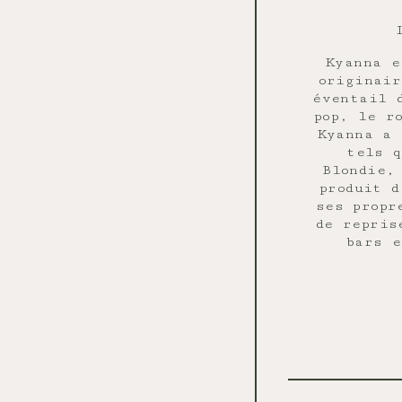
Kyanna e
originair
éventail 
pop, le r
Kyanna a 
tels q
Blondie,
produit d
ses propr
de repris
bars e