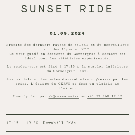
SUNSET RIDE
01.09.2024
Profite des derniers rayons de soleil et du merveilleux
air des Alpes en VTT.
Ce tour guidé en descente du Gornergrat à Zermatt est
idéal pour les vététistes expérimentés.
Le rendez-vous est fixé à 17:15 à la station inférieure
du Gornergrat Bahn.
Les billets et les vélos doivent être organisés par tes
soins. L’équipe du CERVO se fera un plaisir de
t’aider.
Inscription par
gr@cervo.swiss
ou
+41 27 968 12 12
17:15 – 19:30
Downhill Ride