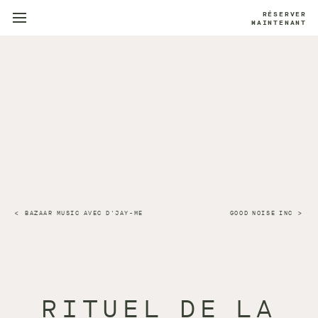
RÉSERVER
MAINTENANT
BAZAAR MUSIC AVEC D'JAY-ME
GOOD NOISE INC
RITUEL DE LA