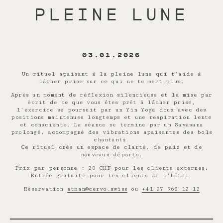
PLEINE LUNE
03.01.2026
Un rituel apaisant à la pleine lune qui t’aide à
lâcher prise sur ce qui ne te sert plus.
Après un moment de réflexion silencieuse et la mise par
écrit de ce que vous êtes prêt à lâcher prise,
l’exercice se poursuit par un Yin Yoga doux avec des
positions maintenues longtemps et une respiration lente
et consciente. La séance se termine par un Savasana
prolongé, accompagné des vibrations apaisantes des bols
chantants.
Ce rituel crée un espace de clarté, de paix et de
nouveaux départs.
Prix par personne : 20 CHF pour les clients externes.
Entrée gratuite pour les clients de l’hôtel.
Réservation
atman@cervo.swiss
ou
+41 27 968 12 12