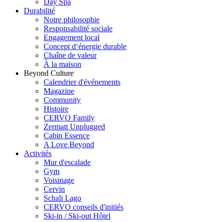
Day Spa
Durabilité
Notre philosophie
Responsabilité sociale
Engagement local
Concept d‘énergie durable
Chaîne de valeur
À la maison
Beyond Culture
Calendrier d'événements
Magazine
Community
Histoire
CERVO Family
Zermatt Unplugged
Cabin Essence
A Love Beyond
Activités
Mur d'escalade
Gym
Voisinage
Cervin
Schali Lago
CERVO conseils d'initiés
Ski-in / Ski-out Hôtel