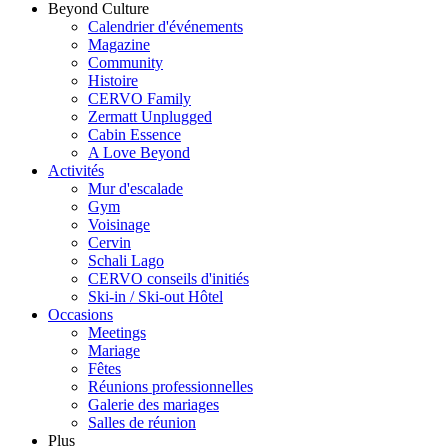
Beyond Culture
Calendrier d'événements
Magazine
Community
Histoire
CERVO Family
Zermatt Unplugged
Cabin Essence
A Love Beyond
Activités
Mur d'escalade
Gym
Voisinage
Cervin
Schali Lago
CERVO conseils d'initiés
Ski-in / Ski-out Hôtel
Occasions
Meetings
Mariage
Fêtes
Réunions professionnelles
Galerie des mariages
Salles de réunion
Plus