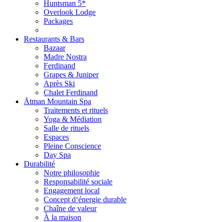
Huntsman 5*
Overlook Lodge
Packages
Restaurants & Bars
Bazaar
Madre Nostra
Ferdinand
Grapes & Juniper
Après Ski
Chalet Ferdinand
Ātman Mountain Spa
Traitements et rituels
Yoga & Médiation
Salle de rituels
Espaces
Pleine Conscience
Day Spa
Durabilité
Notre philosophie
Responsabilité sociale
Engagement local
Concept d‘énergie durable
Chaîne de valeur
À la maison