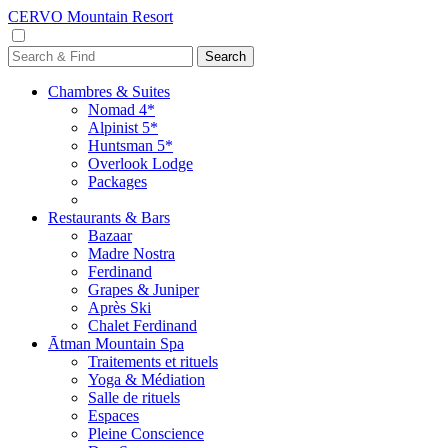
CERVO Mountain Resort
Chambres & Suites
Nomad 4*
Alpinist 5*
Huntsman 5*
Overlook Lodge
Packages
Restaurants & Bars
Bazaar
Madre Nostra
Ferdinand
Grapes & Juniper
Après Ski
Chalet Ferdinand
Ātman Mountain Spa
Traitements et rituels
Yoga & Médiation
Salle de rituels
Espaces
Pleine Conscience