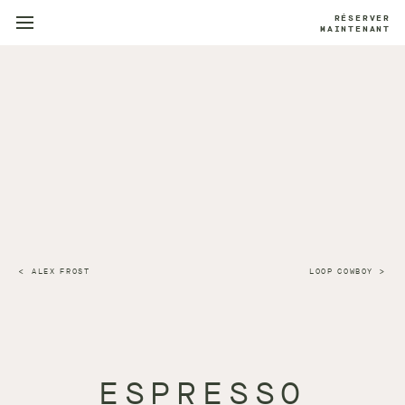
RÉSERVER
MAINTENANT
ALEX FROST
LOOP COWBOY
ESPRESSO