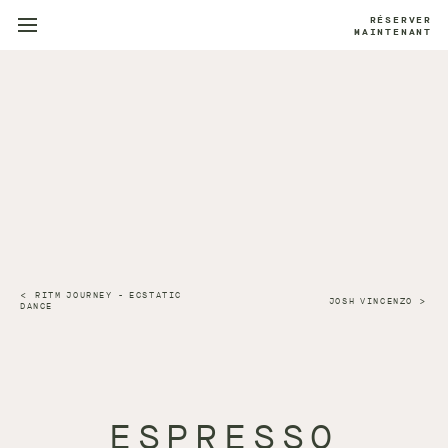
RÉSERVER
MAINTENANT
RITM JOURNEY - ECSTATIC
JOSH VINCENZO
DANCE
ESPRESSO