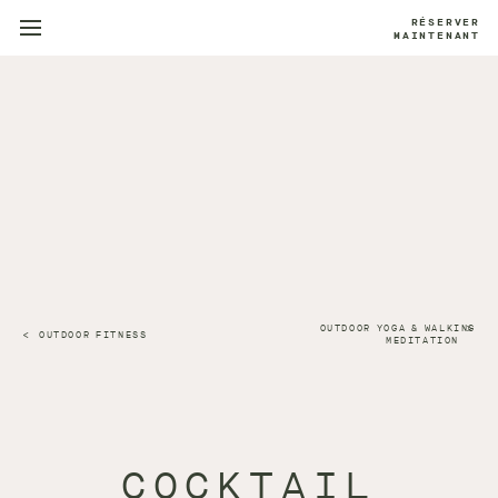
RÉSERVER
MAINTENANT
OUTDOOR YOGA & WALKING
OUTDOOR FITNESS
MEDITATION
COCKTAIL