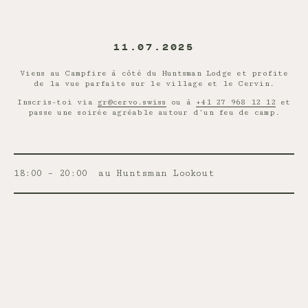
11.07.2025
Viens au Campfire à côté du Huntsman Lodge et profite
de la vue parfaite sur le village et le Cervin.
Inscris-toi via
gr@cervo.swiss
ou à
+41 27 968 12 12
et
passe une soirée agréable autour d’un feu de camp.
18:00 – 20:00
au Huntsman Lookout