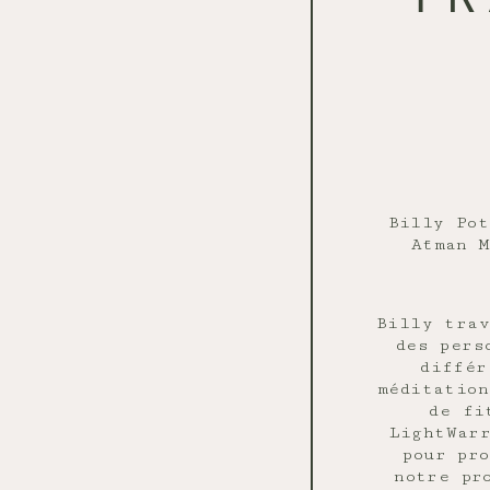
Billy Pot
Ātman M
Billy trav
des pers
différ
méditation
de fi
LightWarr
pour pr
notre pr