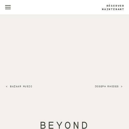
RÉSERVER
MAINTENANT
BAZAAR MUSIC
JOSEPH RHODES
BEYOND