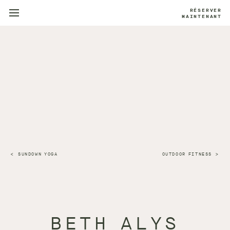
RÉSERVER
MAINTENANT
SUNDOWN YOGA
OUTDOOR FITNESS
BETH ALYS