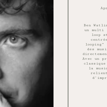
Ap
Ben Watli
un multi 
loop s
centré
looping”
des musi
directemen
Avec un pr
classique
la musi
relien
d’impr