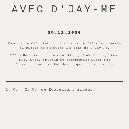
AVEC D'JAY-ME
20.12.2025
Savoure de délicieux cocktails ou de délicieux snacks
du Bazaar en écoutant les sons de
D’Jay-Me
.
D’Jay-Me s’inspire de sons disco, funk, house, afro,
bio, deep, tribaux et progressifs ainsi que
d’electronica, breaks, downtempo et indie dance.
19:00 – 22:00
au Restaurant Bazaar