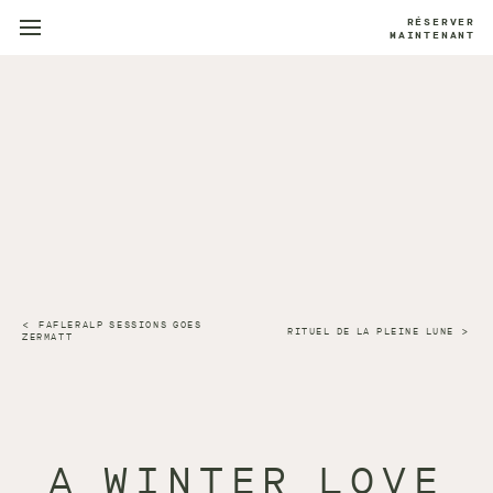
RÉSERVER
MAINTENANT
FAFLERALP SESSIONS GOES
RITUEL DE LA PLEINE LUNE
ZERMATT
A WINTER LOVE