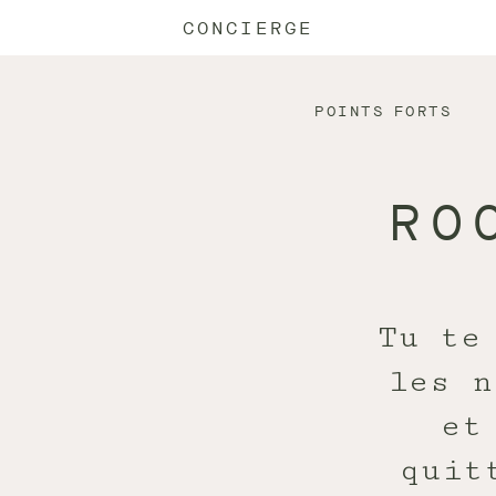
CONCIERGE
POINTS FORTS
RO
Tu te
les n
et
quit