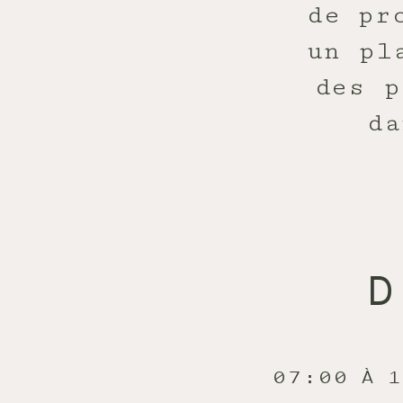
de pr
un pl
des p
da
D
07:00 À 