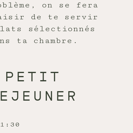
oblème, on se fera
aisir de te servir
lats sélectionnés
ns ta chambre.
PETIT
EJEUNER
11:30