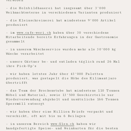
verwoben
- die Holzbildhauerei hat insgesamt über 3’000
Weihnachtssterne in verschiedenen Varianten produziert
- die Kleinschreinerei hat mindestens 9'000 Artikel
produziert
- im
www.cafe-weri.ch
haben über 30 verschiedene
Mitarbeitende bereits Erfahrungen in der Gastronomie
gesammelt
- in unserem Wäscheservice wurden mehr als 30'000 kg
Wäsche verarbeitet
- unsere Gärtner be- und entladen täglich rund 26 Mal
ihre Pick-Up’s
- wir haben letztes Jahr über 43'000 Paletten
produziert, was gestapelt die Höhe des Kilimantjaro
übertrifft
- das Team der Brockenstube hat mindestens 110 Tonnen
Möbel und Material, sowie 13'500 Geschirrteile zur
Wiederverwendung abgeholt und zusätzliche 166 Tonnen
Sperrmüll entsorgt
- wir haben über eine Million Briefe verpackt und
verschickt, oft mit bis zu 6 Beilagen
- in unserem Bereich
www.Glen.ch
haben wir
handgefertigte Speise- und Weinkarten für die besten