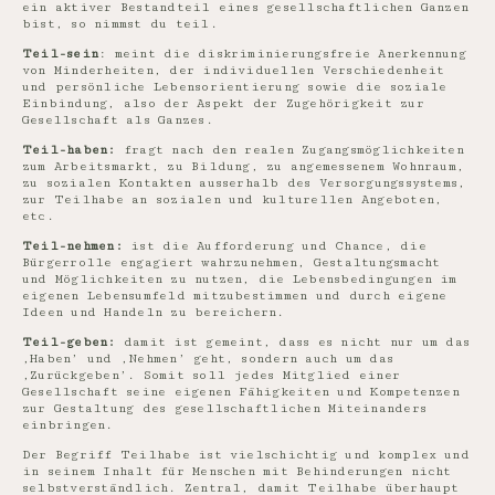
ein aktiver Bestandteil eines gesellschaftlichen Ganzen
bist, so nimmst du teil.
Teil-sein
: meint die diskriminierungsfreie Anerkennung
von Minderheiten, der individuellen Verschiedenheit
und persönliche Lebensorientierung sowie die soziale
Einbindung, also der Aspekt der Zugehörigkeit zur
Gesellschaft als Ganzes.
Teil-haben:
fragt nach den realen Zugangsmöglichkeiten
zum Arbeitsmarkt, zu Bildung, zu angemessenem Wohnraum,
zu sozialen Kontakten ausserhalb des Versorgungssystems,
zur Teilhabe an sozialen und kulturellen Angeboten,
etc.
Teil-nehmen:
ist die Aufforderung und Chance, die
Bürgerrolle engagiert wahrzunehmen, Gestaltungsmacht
und Möglichkeiten zu nutzen, die Lebensbedingungen im
eigenen Lebensumfeld mitzubestimmen und durch eigene
Ideen und Handeln zu bereichern.
Teil-geben:
damit ist gemeint, dass es nicht nur um das
,Haben’ und ,Nehmen’ geht, sondern auch um das
,Zurückgeben’. Somit soll jedes Mitglied einer
Gesellschaft seine eigenen Fähigkeiten und Kompetenzen
zur Gestaltung des gesellschaftlichen Miteinanders
einbringen.
Der Begriff Teilhabe ist vielschichtig und komplex und
in seinem Inhalt für Menschen mit Behinderungen nicht
selbstverständlich. Zentral, damit Teilhabe überhaupt