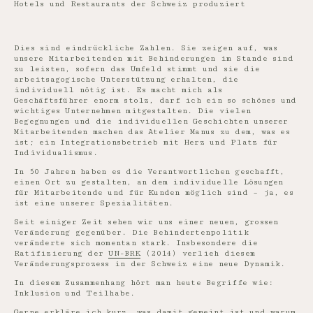
Hotels und Restaurants der Schweiz produziert
Dies sind eindrückliche Zahlen. Sie zeigen auf, was
unsere Mitarbeitenden mit Behinderungen im Stande sind
zu leisten, sofern das Umfeld stimmt und sie die
arbeitsagogische Unterstützung erhalten, die
individuell nötig ist. Es macht mich als
Geschäftsführer enorm stolz, darf ich ein so schönes und
wichtiges Unternehmen mitgestalten. Die vielen
Begegnungen und die individuellen Geschichten unserer
Mitarbeitenden machen das Atelier Manus zu dem, was es
ist; ein Integrationsbetrieb mit Herz und Platz für
Individualismus.
In 50 Jahren haben es die Verantwortlichen geschafft,
einen Ort zu gestalten, an dem individuelle Lösungen
für Mitarbeitende und für Kunden möglich sind – ja, es
ist eine unserer Spezialitäten.
Seit einiger Zeit sehen wir uns einer neuen, grossen
Veränderung gegenüber. Die Behindertenpolitik
veränderte sich momentan stark. Insbesondere die
Ratifizierung der
UN-BRK
(2014) verlieh diesem
Veränderungsprozess in der Schweiz eine neue Dynamik.
In diesem Zusammenhang hört man heute Begriffe wie:
Inklusion und Teilhabe.
Gerne erkläre ich kurz, was damit gemeint ist und warum