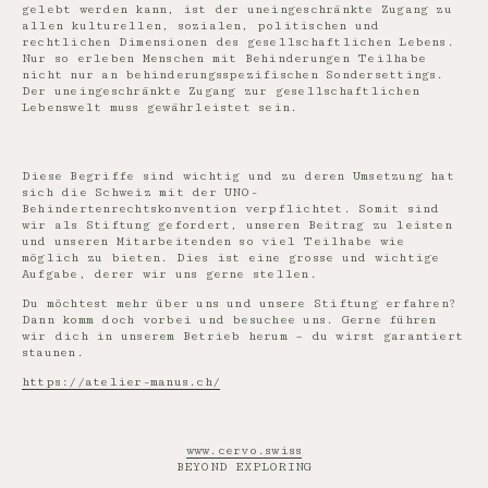
gelebt werden kann, ist der uneingeschränkte Zugang zu
allen kulturellen, sozialen, politischen und
rechtlichen Dimensionen des gesellschaftlichen Lebens.
Nur so erleben Menschen mit Behinderungen Teilhabe
nicht nur an behinderungsspezifischen Sondersettings.
Der uneingeschränkte Zugang zur gesellschaftlichen
Lebenswelt muss gewährleistet sein.
Diese Begriffe sind wichtig und zu deren Umsetzung hat
sich die Schweiz mit der UNO-
Behindertenrechtskonvention verpflichtet. Somit sind
wir als Stiftung gefordert, unseren Beitrag zu leisten
und unseren Mitarbeitenden so viel Teilhabe wie
möglich zu bieten. Dies ist eine grosse und wichtige
Aufgabe, derer wir uns gerne stellen.
Du möchtest mehr über uns und unsere Stiftung erfahren?
Dann komm doch vorbei und besuchee uns. Gerne führen
wir dich in unserem Betrieb herum – du wirst garantiert
staunen.
https://atelier-manus.ch/
www.cervo.swiss
BEYOND EXPLORING